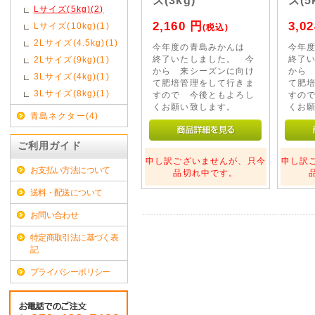
ズ(3kg)
ズ(5
Lサイズ(5kg)(2)
2,160
円
3,02
Lサイズ(10kg)(1)
(税込)
2Lサイズ(4.5kg)(1)
今年度の青島みかんは
今年
終了いたしました。 今
終了
2Lサイズ(9kg)(1)
から 来シーズンに向け
から
3Lサイズ(4kg)(1)
て肥培管理をして行きま
て肥
3Lサイズ(8kg)(1)
すので 今後ともよろし
すの
くお願い致します。
くお
青島ネクター(4)
ご利用ガイド
申し訳ございませんが、只今
申し訳
お支払い方法について
品切れ中です。
送料・配送について
お問い合わせ
特定商取引法に基づく表
記
プライバシーポリシー