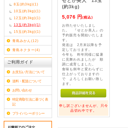
せとか美人 13玉
8玉(約3kg)(1)
(約3kg)
10玉(約3kg)(1)
5,076
円
(税込)
12玉(約3kg)(1)
13玉(約3kg)(1)
お待たせいたしまし
た。 『せとか美人』の
15玉(約3kg)(1)
予約販売を開始いたしま
す。
青島みかん(12)
発送は 2月末以降を予
定しております。
青島ネクター(4)
今年も 昨年同様に猛暑
に見舞われましたが 順
ご利用ガイド
調に成育しました。
食味も例年と変わらずに
お支払い方法について
仕上がっておりますの
で よろしくお願い致し
送料・配送について
ます。
お問い合わせ
特定商取引法に基づく表
記
申し訳ございませんが、只今
品切れ中です。
プライバシーポリシー