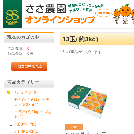
現在のカゴの中
13玉(約3kg)
合計数量：
0
1件
の商品がございます。
商品金額：
0円
商品カテゴリー
せとか美人(9)
せとか『そばかす美
人』約3kg(1)
自宅用(約3kg)キズあ
り(1)
6玉(約2kg)(1)
8玉(約2kg)(1)